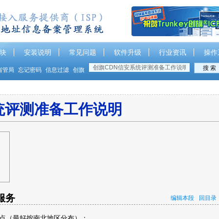
块
安装说明
常见问题
软件升级
行业资讯
操作
省管局
忘记密码
信息过滤
创旗
统评测准备工作说明
服务
编辑本段
回目录
节点（最好按南北地区分布）；