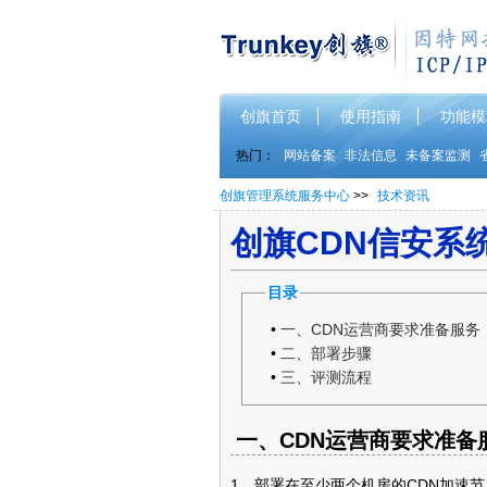
创旗首页
使用指南
功能模
热门：
网站备案
非法信息
未备案监测
创旗管理系统服务中心
>>
技术资讯
创旗CDN信安系
目录
•
一、CDN运营商要求准备服务
•
二、部署步骤
•
三、评测流程
一、CDN运营商要求准备
1、部署在至少两个机房的CDN加速