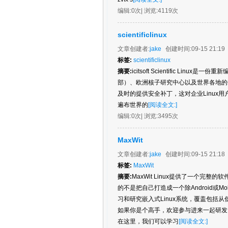
编辑:
0次
| 浏览:
4119次
scientificlinux
文章创建者:
jake
创建时间:
09-15 21:19
标签:
scientificlinux
摘要:
icitsoft Scientific Linux是
部）、欧洲核子研究中心以及世界各地的领先实
及时的提供安全补丁，这对企业Linux用户非常重要。
遍布世界的
[阅读全文:]
编辑:
0次
| 浏览:
3495次
MaxWit
文章创建者:
jake
创建时间:
09-15 21:18
标签:
MaxWit
摘要:
MaxWit Linux提供了一个完整
的不是把自己打造成一个除Android或
习和研究嵌入式Linux系统，覆盖包
如果你是个高手，欢迎参与进来一起研发
在这里，我们可以学习
[阅读全文:]