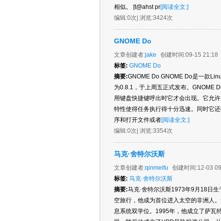
相似。 [t@ahst pr
[阅读全文:]
编辑:
0次
| 浏览:
3424次
GNOME Do
文章创建者:
jake
创建时间:
09-15 21:18
标签:
GNOME Do
摘要:
GNOME Do GNOME Do是
为0.8.1，于上周五正式发布。GNOME D
用键盘快捷键呼出时它才会出现。它允许
特性使得任务执行得十分迅速。同时它还
序和打开文件或者
[阅读全文:]
编辑:
0次
| 浏览:
3354次
马克·舍特尔沃斯
文章创建者:
qinmeifu
创建时间:
12-03 09
标签:
马克·舍特尔沃斯
摘要:
马克·舍特尔沃斯1973年9月18日
空旅行，他成为首位进入太空的非洲人。舍特
息系统双学位。1995年，他成立了萨瓦