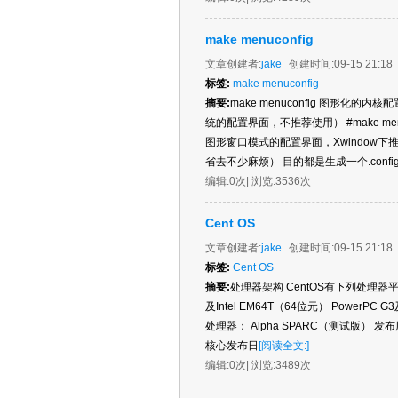
make menuconfig
文章创建者:
jake
创建时间:
09-15 21:18
标签:
make menuconfig
摘要:
make menuconfig 图形化的内核配
统的配置界面，不推荐使用） #make men
图形窗口模式的配置界面，Xwindow下推
省去不少麻烦） 目的都是生成一个.confi
编辑:
0次
| 浏览:
3536次
Cent OS
文章创建者:
jake
创建时间:
09-15 21:18
标签:
Cent OS
摘要:
处理器架构 CentOS有下列处理器平台的版
及Intel EM64T（64位元） PowerP
处理器： Alpha SPARC（测试版） 发布历史 
核心发布日
[阅读全文:]
编辑:
0次
| 浏览:
3489次