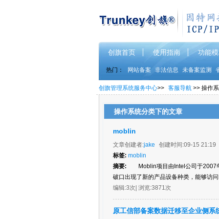
创旗首页
使用指南
功能模
热门：
网站备案
非法信息
未备案监测
创旗管理系统服务中心
>>
客服导航
>> 操作
操作系统分类下的文章
moblin
文章创建者:
jake
创建时间:
09-15 21:19
标签:
moblin
摘要:
Moblin项目由Intel公司于20
破口出现了新的产品设备种类，能够访问In
编辑:
3次
| 浏览:
3871次
原工信部备案数据迁移至企业侧系