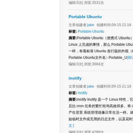
编辑:
0次
| 浏览:
3531次
Portable Ubuntu
文章创建者:
jake
创建时间:
09-15 21:18
标签:
Portable Ubuntu
摘要:
Portable Ubuntu（便携式 Ubu
Linux 上完成的事情，那么 Portable U
一样，有着标准 Ubuntu 发行版的外观
Portable Ubuntu文件名:- Portable_U
[阅
编辑:
0次
| 浏览:
3684次
inotify
文章创建者:
jake
创建时间:
09-15 21:18
标签:
inotify
摘要:
inotify Inotify 是一个 L
且比 cron 任务的繁忙轮询高效得多。将
产生背景 系统管理就像日常生活一样。
如临时文件或无用的日志文件，以及花时间
文:]
编辑:
0次
| 浏览:
4289次