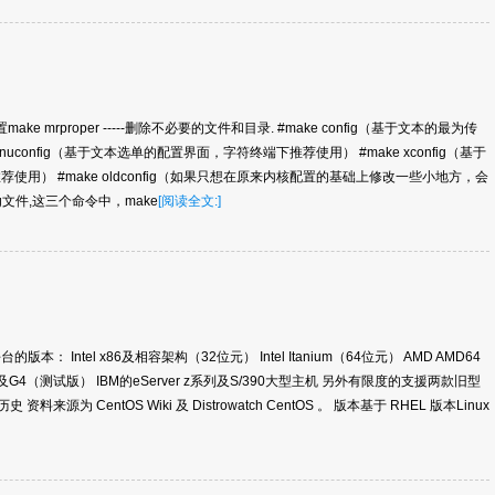
置make mrproper -----删除不必要的文件和目录. #make config（基于文本的最为传
uconfig（基于文本选单的配置界面，字符终端下推荐使用） #make xconfig（基于
荐使用） #make oldconfig（如果只想在原来内核配置的基础上修改一些小地方，会
g文件,这三个命令中，make
[阅读全文:]
本： Intel x86及相容架构（32位元） Intel Itanium（64位元） AMD AMD64
C G3及G4（测试版） IBM的eServer z系列及S/390大型主机 另外有限度的支援两款旧型
资料来源为 CentOS Wiki 及 Distrowatch CentOS 。 版本基于 RHEL 版本Linux