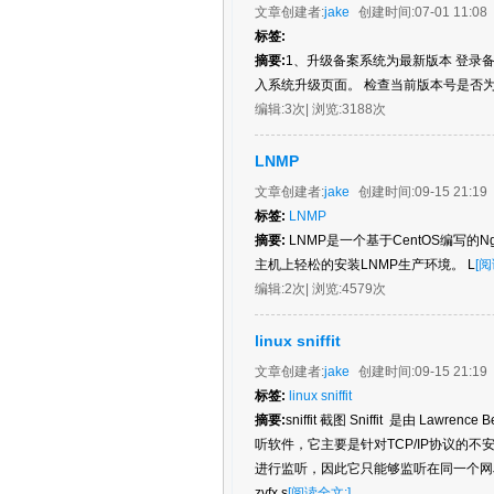
文章创建者:
jake
创建时间:
07-01 11:08
标签:
摘要:
1、升级备案系统为最新版本 登录
入系统升级页面。 检查当前版本号是否为“
编辑:
3次
| 浏览:
3188次
LNMP
文章创建者:
jake
创建时间:
09-15 21:19
标签:
LNMP
摘要:
LNMP是一个基于CentOS编写的Ngi
主机上轻松的安装LNMP生产环境。 L
[阅
编辑:
2次
| 浏览:
4579次
linux sniffit
文章创建者:
jake
创建时间:
09-15 21:19
标签:
linux sniffit
摘要:
sniffit 截图 Sniffit 是由 Lawr
听软件，它主要是针对TCP/IP协议的不安
进行监听，因此它只能够监听在同一个网段
zvfx s
[阅读全文:]