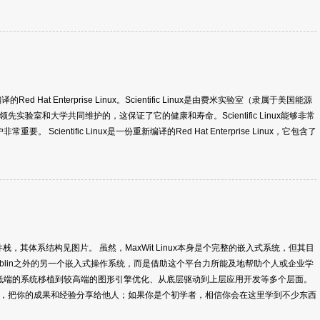
一份重新编译的Red Hat Enterprise Linux。Scientific Linux是由费米实验室（隶属于美国能源
验室和大学共同维护的，这保证了它的健康和寿命。Scientific Linux能够非常
 Scientific Linux是一份重新编译的Red Hat Enterprise Linux，它包含了
的软件栈，其体系结构见图片。 虽然，MaxWit Linux本身是个完整的嵌入式系统，但其目
Moblin之外的另一个嵌入式操作系统，而是借助这个平台力所能及地帮助个人或企业学
括从低端的系统移植到较高端的图形引擎优化、从底层驱动到上层应用开发等多个层面。
，把你的成果和经验分享给他人；如果你是个初学者，相信你会在这里学到不少东西