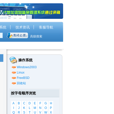
系统
技术资讯
客服导航
高级搜索
操作系统
Windows2003
Linux
FreeBSD
回收站
按字母顺序浏览
A
B
C
D
E
F
G
H
I
J
K
L
M
N
O
P
Q
R
S
T
U
V
W
X