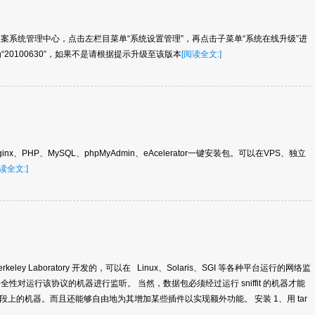
备案系统管理中心，点击左栏目菜单“系统设置管理”，再点击子菜单“系统在线升级”进
20100630”，如果不是请根据提示升级至该版本
[阅读全文:]
nx、PHP、MySQL、phpMyAdmin、eAcelerator一键安装包。可以在VPS、独立
读全文:]
ence Berkeley Laboratory 开发的，可以在 Linux、Solaris、SGI 等各种平台运行的网络监
全性对运行该协议的机器进行监听。 当然，数据包必须经过运行 sniffit 的机器才能
上的机器。而且还能够自由地为其增加某些插件以实现额外功能。 安装 1、用 tar