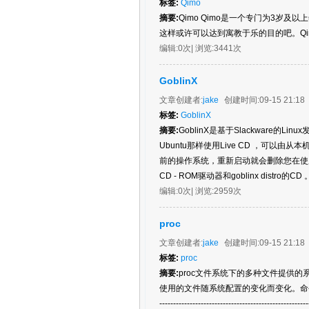
标签:
Qimo
摘要:
Qimo Qimo是一个专门为3岁及
这样或许可以达到寓教于乐的目的吧。Q
编辑:
0次
| 浏览:
3441次
GoblinX
文章创建者:
jake
创建时间:
09-15 21:18
标签:
GoblinX
摘要:
GoblinX是基于Slackware的Linux发
Ubuntu那样使用Live CD ，可以
前的操作系统，重新启动就会删除您在使用G
CD - ROM驱动器和goblinx distro的CD 。
编辑:
0次
| 浏览:
2959次
proc
文章创建者:
jake
创建时间:
09-15 21:18
标签:
proc
摘要:
proc文件系统下的多种文件提供
使用的文件随系统配置的变化而变化。命令p
------------------------------------